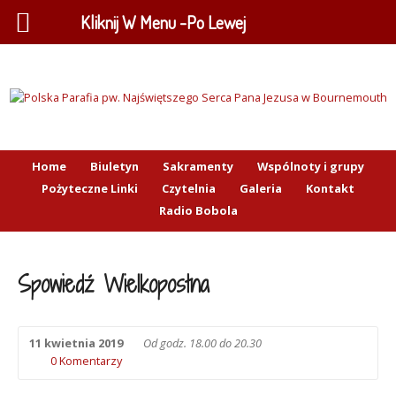
Kliknij W Menu -Po Lewej
Home
Biuletyn
Sakramenty
Wspólnoty i grupy
Pożyteczne Linki
Czytelnia
Galeria
Kontakt
Radio Bobola
Spowiedź Wielkopostna
11 kwietnia 2019
Od godz. 18.00 do 20.30
0 Komentarzy