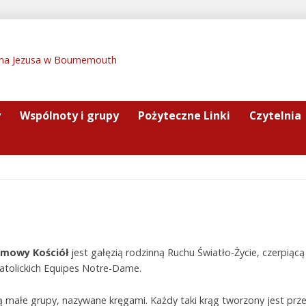
y
Wspólnoty i grupy
Pożyteczne Linki
Czytelnia
mowy Kościół
jest gałęzią rodzinną Ruchu Światło-Życie, czerpią
tolickich Equipes Notre-Dame.
ałe grupy, nazywane kręgami. Każdy taki krąg tworzony jest prz