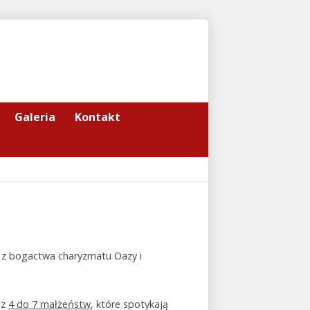
Galeria
Kontakt
cą z bogactwa charyzmatu Oazy i
ez
4 do 7 małżeństw
, które spotykają