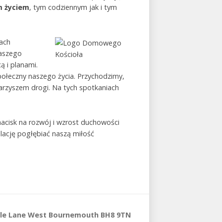
im życiem
, tym codziennym jak i tym
ach
naszego
ą i planami.
społeczny naszego życia. Przychodzimy,
warzyszem drogi. Na tych spotkaniach
acisk na rozwój i wzrost duchowości
elację pogłębiać naszą miłość
tle Lane West Bournemouth BH8 9TN