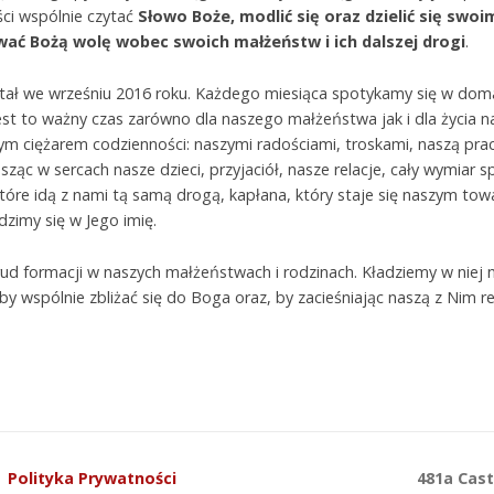
ści wspólnie czytać
Słowo Boże, modlić się oraz dzielić się swo
ać Bożą wolę wobec swoich małżeństw i ich dalszej drogi
.
tał we wrześniu 2016 roku. Każdego miesiąca spotykamy się w dom
st to ważny czas zarówno dla naszego małżeństwa jak i dla życia 
ym ciężarem codzienności: naszymi radościami, troskami, naszą prac
ąc w sercach nasze dzieci, przyjaciół, nasze relacje, cały wymiar 
tóre idą z nami tą samą drogą, kapłana, który staje się naszym to
zimy się w Jego imię.
 formacji w naszych małżeństwach i rodzinach. Kładziemy w niej n
aby wspólnie zbliżać się do Boga oraz, by zacieśniając naszą z Nim r
Polityka Prywatności
481a Cas