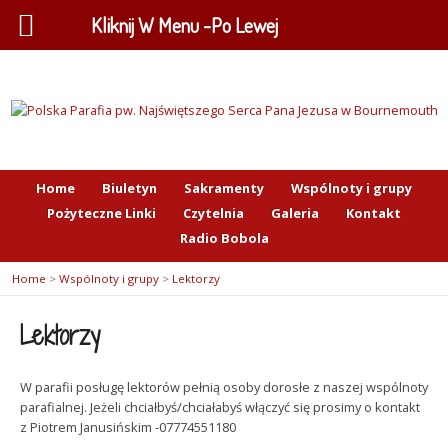
Kliknij W Menu -Po Lewej
Home
Biuletyn
Sakramenty
Wspólnoty i grupy
Pożyteczne Linki
Czytelnia
Galeria
Kontakt
Radio Bobola
Home
>
Wspólnoty i grupy
>
Lektorzy
Lektorzy
W parafii posługę lektorów pełnią osoby dorosłe z naszej wspólnoty
parafialnej. Jeżeli chciałbyś/chciałabyś włączyć się prosimy o kontakt
z Piotrem Janusińskim -07774551180