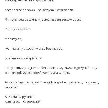
szukają, ale nie chcą być oceniani,
chcą zacząć od nowa – po swojemu, w prawdzie.
💬 Przychodzisz taki, jaki jesteś. Resztę zostaw Bogu.
Podczas spotkań:
modlimy się,
rozmawiamy o życiu i wierze bez masek,
wzajemnie się wspieramy,
korzystamy z programu „72h do Zmartwychwstałego Życia”, który
pomaga odzyskać radość i sens życia w Panu.
👥 Każdy mężczyzna jest mile widziany – bez deklaracji, bez presji,
bez ocen.
📞 Kontakt / pytania:
Kamil Gaca – 07969 373344