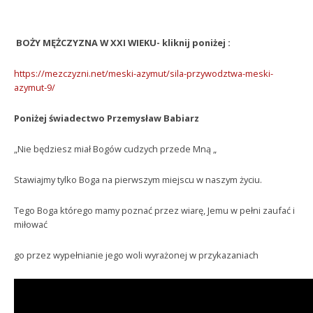
BOŻY MĘŻCZYZNA W XXI WIEKU- kliknij poniżej :
https://mezczyzni.net/meski-azymut/sila-przywodztwa-meski-
azymut-9/
Poniżej świadectwo Przemysław Babiarz
„Nie będziesz miał Bogów cudzych przede Mną „
Stawiajmy tylko Boga na pierwszym miejscu w naszym życiu.
Tego Boga którego mamy poznać przez wiarę, Jemu w pełni zaufać i
miłować
go przez wypełnianie jego woli wyrażonej w przykazaniach