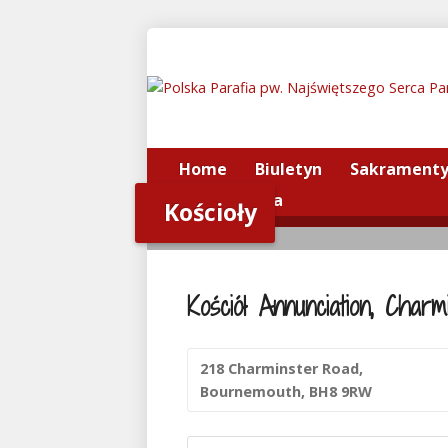
Home
Biuletyn
Sakrament
Radio Bobola
Kościoły
Home
>
Kościoły
Kościół Annunciation, Charm
218 Charminster Road,
Bournemouth, BH8 9RW