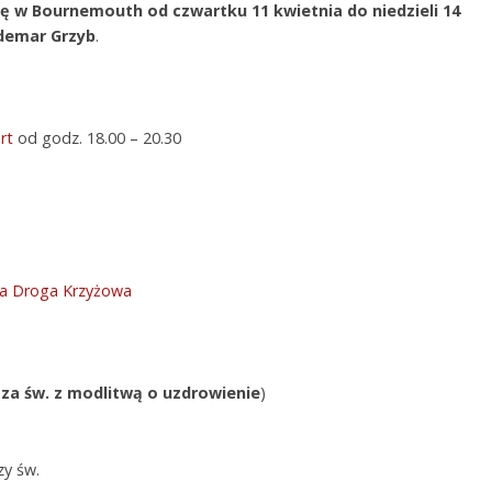
ę w Bournemouth od czwartku 11 kwietnia do niedzieli 14
demar Grzyb
.
rt
od godz. 18.00 – 20.30
na Droga Krzyżowa
za św. z modlitwą o uzdrowienie
)
zy św.