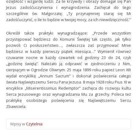
oziębłość i wzgardę ludzi. Za te krzywdy i obrazy domagał się Pan
Jezus zadośćuczynienia i wynagrodzenia. Zachęcał do tego
szczególnie św. Małgorzatę: „Ty przynajmniej staraj się Mi
zadośćuczynić, o ile to będzie w twojej mocy, za ich niewdzięczność.”
Określił także praktyki wynagradzające: „Przede wszystkim
przystępować będziesz do Komunii Świętej tak często, jak tylko
pozwoli Ci posłuszeństwo…, zwłaszcza zaś przyjmować Mnie
będziesz w każdy pierwszy piątek miesiąca…” Wymienił również
czuwanie nocne w każdy czwartek od godziny 23 do 24, czyli
„godzinę świętą”. Należało ją odprawić w zjednoczeniu z Nim,
cierpiącym w Ogrodzie Oliwnym. 25 maja 1899 roku papież Leon XIII
wydał encyklikę „Annum Sacrum” i dokonał poświecenia całego
świata Najświętszemu Sercu Pana Jezusa. 8 maja 1928 roku Pius XI w
encyklice „Miserentissimus Redemptor” zachęca do rozwoju kultu
Serca Jezusowego oraz wynagradzania Mu za grzechy. Poleca też
praktykę osobistego poświęcenia się Najświętszemu Sercu
Zbawiciela.
Wpisy w
Czytelnia