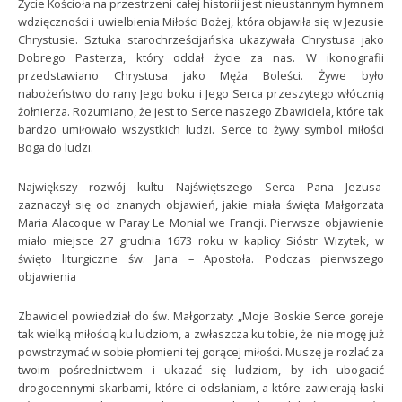
Życie Kościoła na przestrzeni całej historii jest nieustannym hymnem
wdzięczności i uwielbienia Miłości Bożej, która objawiła się w Jezusie
Chrystusie. Sztuka starochrześcijańska ukazywała Chrystusa jako
Dobrego Pasterza, który oddał życie za nas. W ikonografii
przedstawiano Chrystusa jako Męża Boleści. Żywe było
nabożeństwo do rany Jego boku i Jego Serca przeszytego włócznią
żołnierza. Rozumiano, że jest to Serce naszego Zbawiciela, które tak
bardzo umiłowało wszystkich ludzi. Serce to żywy symbol miłości
Boga do ludzi.
Największy rozwój kultu Najświętszego Serca Pana Jezusa
zaznaczył się od znanych objawień, jakie miała święta Małgorzata
Maria Alacoque w Paray Le Monial we Francji. Pierwsze objawienie
miało miejsce 27 grudnia 1673 roku w kaplicy Sióstr Wizytek, w
święto liturgiczne św. Jana – Apostoła. Podczas pierwszego
objawienia
Zbawiciel powiedział do św. Małgorzaty: „Moje Boskie Serce goreje
tak wielką miłością ku ludziom, a zwłaszcza ku tobie, że nie mogę już
powstrzymać w sobie płomieni tej gorącej miłości. Muszę je rozlać za
twoim pośrednictwem i ukazać się ludziom, by ich ubogacić
drogocennymi skarbami, które ci odsłaniam, a które zawierają łaski