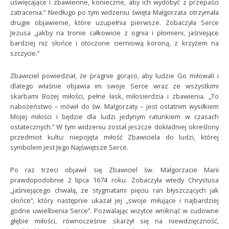
uświęcające i zbawienne, konieczne, aby ich wydobyć z przepaści
zatracenia.” Niedługo po tym widzeniu święta Małgorzata otrzymała
drugie objawienie, które uzupełnia pierwsze. Zobaczyła Serce
Jezusa „jakby na tronie całkowicie z ognia i płomieni, jaśniejące
bardziej niż słońce i otoczone cierniową koroną, z krzyżem na
szczycie.”
Zbawiciel powiedział, że pragnie gorąco, aby ludzie Go miłowali i
dlatego właśnie objawia im swoje Serce wraz ze wszystkimi
skarbami Bożej miłości, pełne łask, miłosierdzia i zbawienia. „To
nabożeństwo – mówił do św. Małgorzaty – jest ostatnim wysiłkiem
Mojej miłości i będzie dla ludzi jedynym ratunkiem w czasach
ostatecznych.” W tym widzeniu został jeszcze dokładniej określony
przedmiot kultu: niepojęta miłość Zbawiciela do ludzi, której
symbolem jest Jego Najświętsze Serce.
Po raz trzeci objawił się Zbawiciel św. Małgorzacie Marii
prawdopodobnie 2 lipca 1674 roku. Zobaczyła wtedy Chrystusa
„jaśniejącego chwałą, ze stygmatami pięciu ran błyszczących jak
słońce”, który następnie ukazał jej „swoje miłujące i najbardziej
godne uwielbienia Serce”. Pozwalając wizytce wniknąć w cudowne
głębie miłości, równocześnie skarżył się na niewdzięczność,