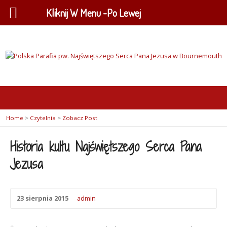
Kliknij W Menu -Po Lewej
Home
>
Czytelnia
>
Zobacz Post
Historia kultu Najświętszego Serca Pana
Jezusa
23 sierpnia 2015
admin