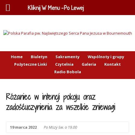
Kliknij W Menu -Po Lewej
Home
Biuletyn
Sakramenty
Wspólnoty i grupy
Pożyteczne Linki
Czytelnia
Galeria
Kontakt
Radio Bobola
Różaniec w intencji pokoju oraz
zadośćuczynienia za wszelkie zniewagi
19 marca 2022
Po Mszy św. o 19.00