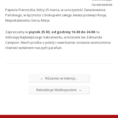
na wezwanie
Papieża Franciszka, który 25 marca, w uroczystość Zwiastowania
Pańskiego, w łączności z biskupami całego świata poświęci Rosję
Niepokalanemu Sercu Maryi.
Zapraszamy w
piątek 25.03, od godziny 16.00 do 24.00
na
Adorację Najświętszego Sakramentu, w kościele św. Edmunda
Campion. Niech prośba o pokój i nawrócenie zostanie wzmocniona
również wołaniem naszych parafian.
←
Różaniec w intencji…
→
Rekolekcje Wielkopostne