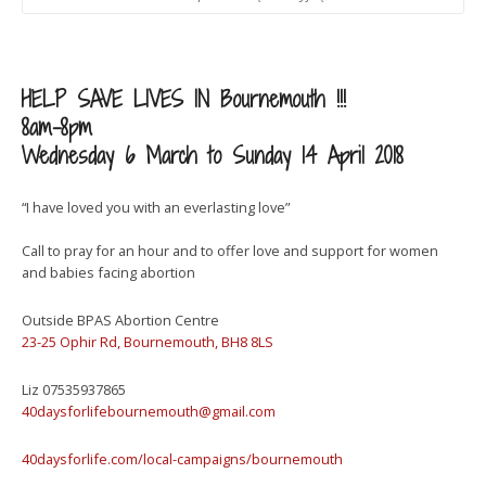
HELP SAVE LIVES IN Bournemouth !!!
8am-8pm
Wednesday 6 March to Sunday 14 April 2018
“I have loved you with an everlasting love”
Call to pray for an hour and to offer love and support for women
and babies facing abortion
Outside BPAS Abortion Centre
23-25 Ophir Rd, Bournemouth, BH8 8LS
Liz 07535937865
40daysforlifebournemouth@gmail.com
40daysforlife.com/local-campaigns/bournemouth