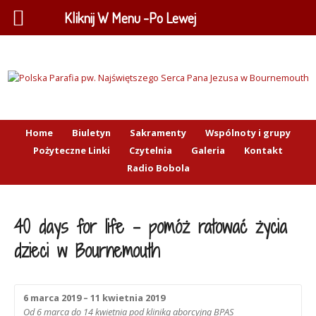
Kliknij W Menu -Po Lewej
Home
Biuletyn
Sakramenty
Wspólnoty i grupy
Pożyteczne Linki
Czytelnia
Galeria
Kontakt
Radio Bobola
40 days for life – pomóż ratować życia
dzieci w Bournemouth
6 marca 2019 – 11 kwietnia 2019
Od 6 marca do 14 kwietnia pod kliniką aborcyjną BPAS