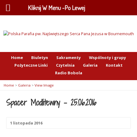
Kliknij W Menu -Po Lewej
Home
Biuletyn
Sakramenty
Wspólnoty i grupy
Pożyteczne Linki
Czytelnia
Galeria
Kontakt
Radio Bobola
Home
>
Galeria
>
View Image
Spacer Modlitewny – 25.06.2016
1 listopada 2016