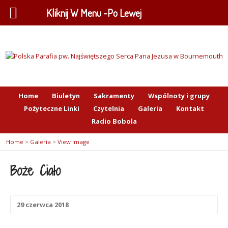
Kliknij W Menu -Po Lewej
Home
Biuletyn
Sakramenty
Wspólnoty i grupy
Pożyteczne Linki
Czytelnia
Galeria
Kontakt
Radio Bobola
Home
>
Galeria
>
View Image
Boże Ciało
29 czerwca 2018