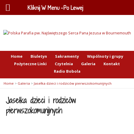
Kliknij W Menu -Po Lewej
Home
Biuletyn
Sakramenty
Wspólnoty i grupy
Pożyteczne Linki
Czytelnia
Galeria
Kontakt
Radio Bobola
Home
>
Galeria
>
Jasełka dzieci i rodziców pierwszokomunijnych
Jasełka dzieci i rodziców
pierwszokomunijnych