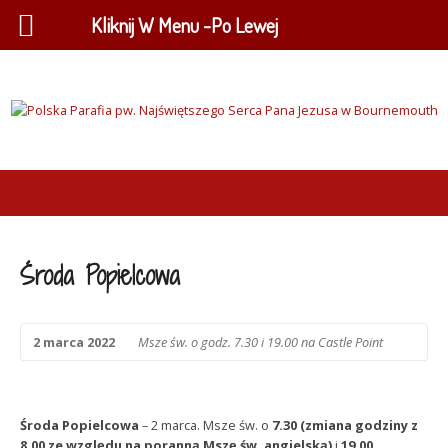
Kliknij W Menu -Po Lewej
Środa Popielcowa
2 marca 2022
Msze św. o godz. 7.30 i 19.00 na Castle Point
Środa Popielcowa
– 2 marca. Msze św. o
7.30
(zmiana godziny z
8.00 ze względu na poranną Mszę św. angielską)
i
19.00.