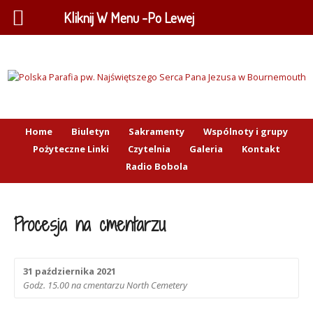
Kliknij W Menu -Po Lewej
Home
Biuletyn
Sakramenty
Wspólnoty i grupy
Pożyteczne Linki
Czytelnia
Galeria
Kontakt
Radio Bobola
Procesja na cmentarzu
31 października 2021
Godz. 15.00 na cmentarzu North Cemetery