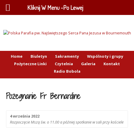
Kliknij W Menu -Po Lewej
Home
Biuletyn
Sakramenty
Wspólnoty i grupy
Pożyteczne Linki
Czytelnia
Galeria
Kontakt
Radio Bobola
Pożegnanie Fr Bernardine
4 września 2022
Rozpoczęcie Mszą św. o 11.00 a później spotkanie w sali przy kościele