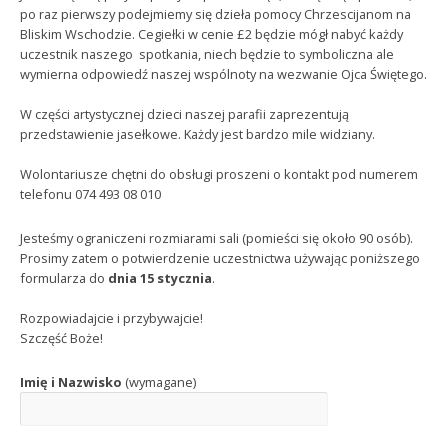
po raz pierwszy podejmiemy się dzieła pomocy Chrzescijanom na
Bliskim Wschodzie. Cegiełki w cenie £2 będzie mógł nabyć każdy
uczestnik naszego spotkania, niech będzie to symboliczna ale
wymierna odpowiedź naszej wspólnoty na wezwanie Ojca Świętego.
W części artystycznej dzieci naszej parafii zaprezentują
przedstawienie jasełkowe. Każdy jest bardzo mile widziany.
Wolontariusze chętni do obsługi proszeni o kontakt pod numerem
telefonu 074 493 08 010
Jesteśmy ograniczeni rozmiarami sali (pomieści się około 90 osób).
Prosimy zatem o potwierdzenie uczestnictwa używając poniższego
formularza do
dnia 15 stycznia
.
Rozpowiadajcie i przybywajcie!
Szczęść Boże!
Imię i Nazwisko
(wymagane)