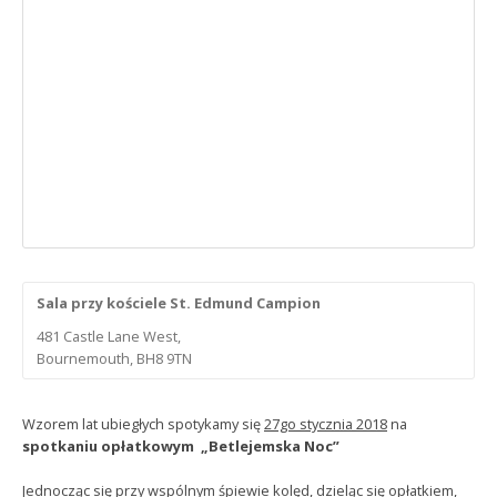
Sala przy kościele St. Edmund Campion
481 Castle Lane West,
Bournemouth, BH8 9TN
Wzorem lat ubiegłych spotykamy się
27go stycznia 2018
na
spotkaniu opłatkowym „Betlejemska Noc”
Jednocząc się przy wspólnym śpiewie kolęd, dzieląc się opłatkiem,