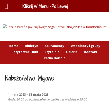
Kliknij W Menu -Po Lewej
Home
Biuletyn
Sakramenty
Wspólnoty i grupy
Pożyteczne Linki
Czytelnia
Galeria
Kontakt
Radio Bobola
Nabożeństwo Majowe
1 maja 2023 – 31 maja 2023
Godz. 20.00 od poniedziałku do piątku a w niedzielę o 19.00