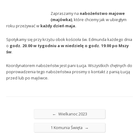
Zapraszamy na
nabożeństwo majowe
(majówka)
, które chcemy jak w ubiegłym
roku przeżywać w
każdy dzień maja.
Spotykamy się przy krzyżu obok kościoła św. Edmunda każdego dnia
o
godz. 20.00 w tygodniu a w niedzielę o godz. 19.00 po Mszy
św
.
Koordynatorem nabożeństw jest pani Łucja. Wszystkich chętnych do
poprowadzenia tego nabożeństwa prosimy o kontakt z panią Łucją
przed lub po majówce.
←
Wielkanoc 2023
→
1 Komunia Święta