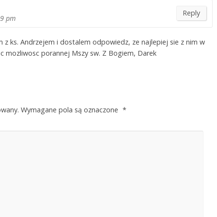
Reply
29 pm
z ks. Andrzejem i dostalem odpowiedz, ze najlepiej sie z nim w
ic mozliwosc porannej Mszy sw. Z Bogiem, Darek
owany.
Wymagane pola są oznaczone
*