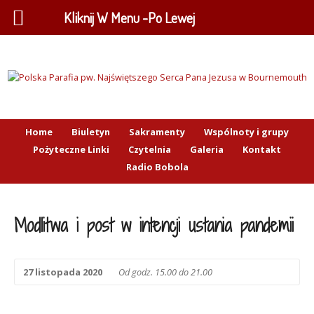
Kliknij W Menu -Po Lewej
Home
Biuletyn
Sakramenty
Wspólnoty i grupy
Pożyteczne Linki
Czytelnia
Galeria
Kontakt
Radio Bobola
Modlitwa i post w intencji ustania pandemii
27 listopada 2020
Od godz. 15.00 do 21.00