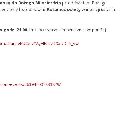
onką do Bożego Miłosierdzia
przed świętem Bożego
e będziemy też odmawiać
Różaniec święty
w intencji ustania
o godz. 21.00
. Linki do transmiji można znaleźć poniżej.
com/channel/UCe-vYAyHF5cvDXx-UCfh_Vw
k.com/events/263941001283829/