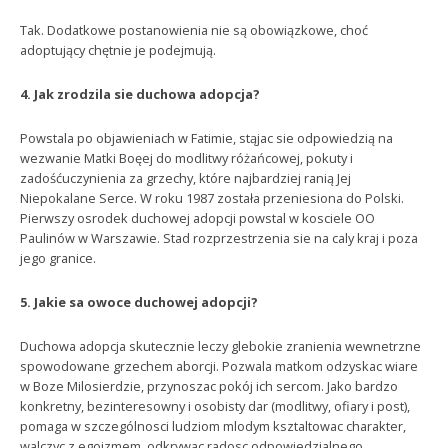
Tak. Dodatkowe postanowienia nie są obowiązkowe, choć
adoptujący chętnie je podejmują.
4. Jak zrodzila sie duchowa adopcja?
Powstala po objawieniach w Fatimie, stąjac sie odpowiedzią na
wezwanie Matki Boęej do modlitwy różańcowej, pokuty i
zadośćuczynienia za grzechy, które najbardziej ranią Jej
Niepokalane Serce. W roku 1987 została przeniesiona do Polski.
Pierwszy osrodek duchowej adopcji powstal w kosciele OO
Paulinów w Warszawie. Stad rozprzestrzenia sie na caly kraj i poza
jego granice.
5. Jakie sa owoce duchowej adopcji?
Duchowa adopcja skutecznie leczy glebokie zranienia wewnetrzne
spowodowane grzechem aborcji. Pozwala matkom odzyskac wiare
w Boze Milosierdzie, przynoszac pokój ich sercom. Jako bardzo
konkretny, bezinteresowny i osobisty dar (modlitwy, ofiary i post),
pomaga w szczególnosci ludziom mlodym ksztaltowac charakter,
walczyc z egoizmem, odkrywac radosc odpowiedzialnego