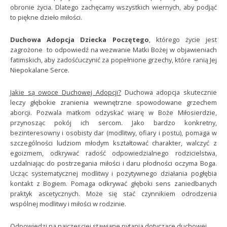
obronie życia. Dlatego zachęcamy wszystkich wiernych, aby podjąć
to piękne dzieło miłości.
Duchowa Adopcja Dziecka Poczętego
, którego życie jest
zagrożone to odpowiedź na wezwanie Matki Bożej w objawieniach
fatimskich, aby zadośćuczynić za popełnione grzechy, które ranią Jej
Niepokalane Serce.
Jakie są owoce Duchowej Adopcji?
Duchowa adopcja skutecznie
leczy głębokie zranienia wewnętrzne spowodowane grzechem
aborcji. Pozwala matkom odzyskać wiarę w Boże Miłosierdzie,
przynosząc pokój ich sercom. Jako bardzo konkretny,
bezinteresowny i osobisty dar (modlitwy, ofiary i postu), pomaga w
szczególności ludziom młodym kształtować charakter, walczyć z
egoizmem, odkrywać radość odpowiedzialnego rodzicielstwa,
uzdalniając do postrzegania miłości i daru płodności oczyma Boga.
Ucząc systematycznej modlitwy i pozytywnego działania pogłębia
kontakt z Bogiem. Pomaga odkrywać głęboki sens zaniedbanych
praktyk ascetycznych. Może się stać czynnikiem odrodzenia
wspólnej modlitwy i miłości w rodzinie.
Odpowiedzi na najczesciej stawiane pytania dotyczace duchowej