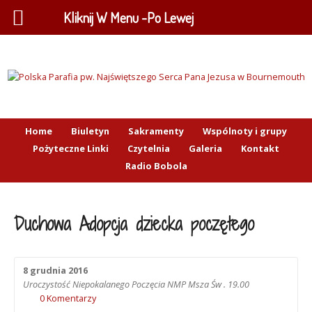
Kliknij W Menu -Po Lewej
Home
Biuletyn
Sakramenty
Wspólnoty i grupy
Pożyteczne Linki
Czytelnia
Galeria
Kontakt
Radio Bobola
Duchowa Adopcja dziecka poczętego
8 grudnia 2016
Uroczystość Niepokalanego Poczęcia NMP Msza Św . 19.00
0 Komentarzy