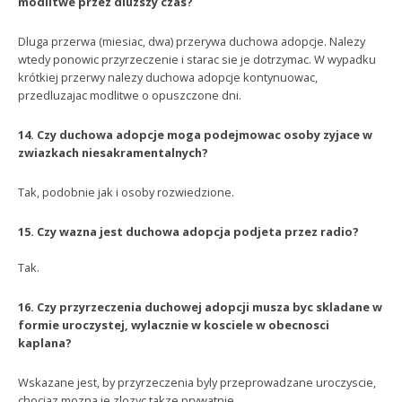
modlitwe przez dluzszy czas?
Dluga przerwa (miesiac, dwa) przerywa duchowa adopcje. Nalezy
wtedy ponowic przyrzeczenie i starac sie je dotrzymac. W wypadku
krótkiej przerwy nalezy duchowa adopcje kontynuowac,
przedluzajac modlitwe o opuszczone dni.
14. Czy duchowa adopcje moga podejmowac osoby zyjace w
zwiazkach niesakramentalnych?
Tak, podobnie jak i osoby rozwiedzione.
15. Czy wazna jest duchowa adopcja podjeta przez radio?
Tak.
16. Czy przyrzeczenia duchowej adopcji musza byc skladane w
formie uroczystej, wylacznie w kosciele w obecnosci
kaplana?
Wskazane jest, by przyrzeczenia byly przeprowadzane uroczyscie,
chociaz mozna je zlozyc takze prywatnie.