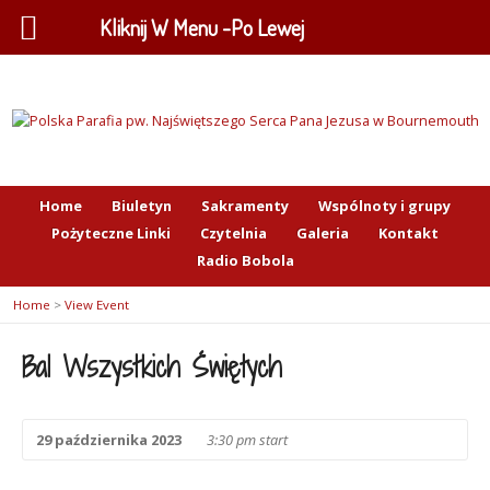
Kliknij W Menu -Po Lewej
Home
Biuletyn
Sakramenty
Wspólnoty i grupy
Pożyteczne Linki
Czytelnia
Galeria
Kontakt
Radio Bobola
Home
>
View Event
Bal Wszystkich Świętych
29 października 2023
3:30 pm start