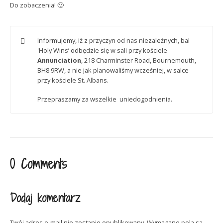
Do zobaczenia! 🙂
Informujemy, iż z przyczyn od nas niezależnych, bal
'Holy Wins’ odbędzie się w sali przy kościele
Annunciation
, 218 Charminster Road, Bournemouth,
BH8 9RW, a nie jak planowaliśmy wcześniej, w salce
przy kościele St. Albans.
Przepraszamy za wszelkie uniedogodnienia.
0 Comments
Dodaj komentarz
Twój adres e-mail nie zostanie opublikowany.
Wymagane pola są