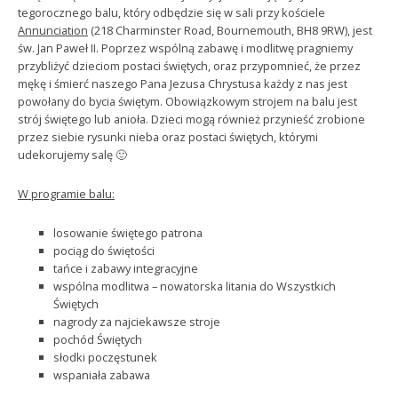
tegorocznego balu, który odbędzie się w sali przy kościele
Annunciation
(218 Charminster Road, Bournemouth, BH8 9RW), jest
św. Jan Paweł II. Poprzez wspólną zabawę i modlitwę pragniemy
przybliżyć dzieciom postaci świętych, oraz przypomnieć, że przez
mękę i śmierć naszego Pana Jezusa Chrystusa każdy z nas jest
powołany do bycia świętym. Obowiązkowym strojem na balu jest
strój świętego lub anioła. Dzieci mogą również przynieść zrobione
przez siebie rysunki nieba oraz postaci świętych, którymi
udekorujemy salę 🙂
W programie balu:
losowanie świętego patrona
pociąg do świętości
tańce i zabawy integracyjne
wspólna modlitwa – nowatorska litania do Wszystkich
Świętych
nagrody za najciekawsze stroje
pochód Świętych
słodki poczęstunek
wspaniała zabawa