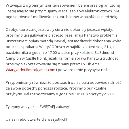
W związu z ogromnym zainteresowaniem balem oraz ograniczoną
ilością miejsc nie przyjmujemy więcej zapisów elektronicznych. Nie
będzie również możliwości zakupu biletów w najbliższą niedzielę.
Osoby, które zarejestrowaly sie a nie dokonały jeszcze wpłaty,
prosimy o uregulowanie płatności. Jeżeli mają Państwo problem z
uiszczeniem opłaty metodą PayPal, jest możliwość dokonania wpłat
podczas spotkania WiaryGODnych w najbliższą niedzielę 21-go
października o godzinie 17:00 w salce przy kościele St. Edmund
Campion w Castle Point. Jeżeli i ta forma sprawi Państwu trudność
prosimy o skontaktowanie się z nami przez
Fb
lub email:
Wiarygodni.Bmth@gmail.com
i potwierdzenie przybycia na bal.
Przypominamy również, że podczas trwania balu odpowiedzialność
za swoje pociechy ponoszą rodzice. Prosimy o punktualne
przybycie. Bal rozpoczynamy o godzinie 18:30 i kończymy o 21:00.
Życzymy wszystkim ŚWIĘTnEJ zabawy!
U nas niebo otwarte dla wszystkich!