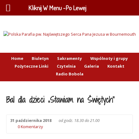
Kliknij W Menu -Po Lewej
Home
Biuletyn
Sakramenty
Wspólnoty i grupy
Pożyteczne Linki
Czytelnia
Galeria
Kontakt
Radio Bobola
Bal dla dzieci „Stawiam na Świętych”
31 października 2018
od godz. 18.30 do 21.00
0 Komentarzy