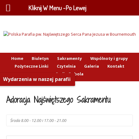
Kliknij W Menu -Po Lewej
Home
Biuletyn
Sakramenty
Wspólnoty i grupy
Pożyteczne Linki
Czytelnia
Galeria
Kontakt
Radio Bobola
Wydarzenia w naszej parafii
Adoracja Najświętszego Sakramentu
Środa 8.00 - 12.00 i 17.00 - 21.00