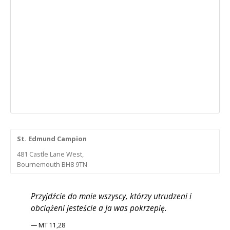
St. Edmund Campion
481 Castle Lane West,
Bournemouth BH8 9TN
Przyjdźcie do mnie wszyscy, którzy utrudzeni i
obciążeni jesteście a Ja was pokrzepię.
— MT 11,28