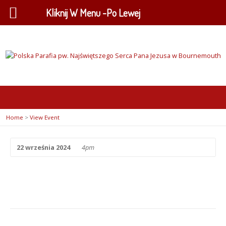
Kliknij W Menu -Po Lewej
Home
>
View Event
22 września 2024
4pm