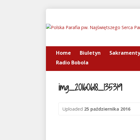
Home
Biuletyn
Sakrament
Radio Bobola
img_20160618_135319
Uploaded
25 października 2016