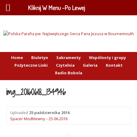
Kliknij W Menu -Po Lewej
Home
Biuletyn
Sakramenty
Wspólnoty i grupy
Pożyteczne Linki
Czytelnia
Galeria
Kontakt
Radio Bobola
img_20160618_134946
Uploaded
25 października 2016
Spacer Modlitewny – 25.06.2016